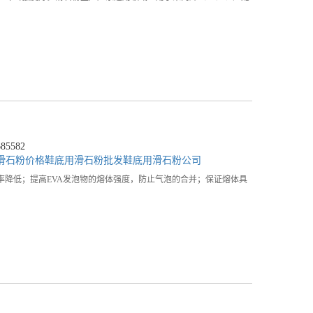
5582
滑石粉价格
鞋底用滑石粉批发
鞋底用滑石粉公司
降低；提高EVA发泡物的熔体强度，防止气泡的合并；保证熔体具