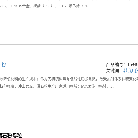
C)、PC/ABS合金、聚酯（PET）、PBT、聚乙烯（PE
石粉
产品编号：159468
关键词：
鞋底用
效降低材料的生产成本；作为无机填料具有低线性膨胀系数，故受热时体系体积变化率
拉伸强度、冲击强度。滑石粉生产厂家适用领域：EVA发泡（拖鞋、运
滑石粉母粒