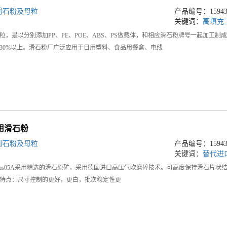
滑石粉及母粒
产品编号：159434
关键词：
高填充
粒，是以分别添加PP、PE、POE、ABS、PS做载体，和相应滑石粉牌号一起加工
30%以上。滑石粉厂广泛应用于日用塑料、食品用餐盒、电线
5用滑石粉
滑石粉及母粒
产品编号：159434
关键词：
替代进
ine-Plas05A采用精选的滑石原矿，采用德国进口高压气吹磨碎技术。可高度保持滑
特点：尺寸控制的更好，更白，批次稳定性更