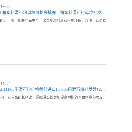
6673
工程塑料滑石粉母粒价格
高填充工程塑料滑石粉母粒批发
高填充工程塑料
制成的，可用于相关产品生产，比直接添加滑石粉更环保、方便，且更易
4524
口HTP05用滑石粉价格
替代进口HTP05用滑石粉批发
替代进口HTP05用滑石粉公司
石片状结构，具有高的长径比，超细滑石粉更能提高树脂的弯曲模量和强度。