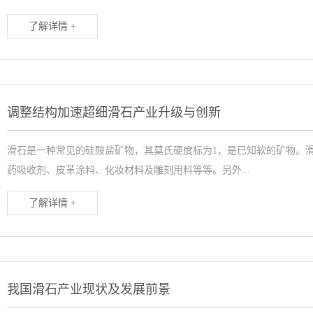
了解详情 +
调整结构加速超细滑石产业升级与创新
滑石是一种常见的硅酸盐矿物，其莫氏硬度标为1，是已知软的矿物。
药吸收剂、皮革涂料、化妆材料及雕刻用料等等。另外...
了解详情 +
我国滑石产业现状及发展前景